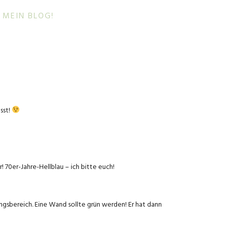
 MEIN BLOG!
sst!
 70er-Jahre-Hellblau – ich bitte euch!
angsbereich. Eine Wand sollte grün werden! Er hat dann