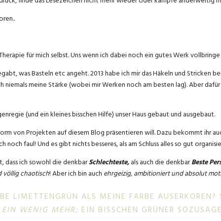
sdruck, finde das Lesezeichen nicht mehr wieder oder kämpfe anderweitig mi
oren..
s Therapie für mich selbst. Uns wenn ich dabei noch ein gutes Werk vollbring
egabt, was Basteln etc angeht. 2013 habe ich mir das Häkeln und Stricken b
h niemals meine Stärke (wobei mir Werken noch am besten lag). Aber dafür bi
nregie (und ein kleines bisschen Hilfe) unser Haus gebaut und ausgebaut.
Form von Projekten auf diesem Blog präsentieren will. Dazu bekommt ihr auch
uch noch faul! Und es gibt nichts besseres, als am Schluss alles so gut organi
t, dass ich sowohl die denkbar
Schlechteste,
als auch die denkbar
Beste Per
 völlig chaotisch
! Aber ich bin auch
ehrgeizig, ambitioniert und absolut moti
BE LIMETTENGRÜN ALS MEINE FARBE AUSERKOREN? SC
 EIN WENIG MEHR;
EIN BISSCHEN GRÜNER SOZUSA