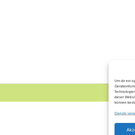
Um dir ein o
Geräteinform
Technologien
dieser Websi
können best
Dienste verw
Akz