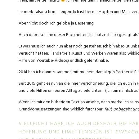
Nein, hilft leider nichts
Ich verliere dann nämlich leider den Au
Ihr merkt also schon – eigentlich ist bei mir Hopfen und Malz verl
Aber nicht doch! Ich gelobe ja Besserung.
Auch dabei soll mir dieser Blog helfen! Ich nutze ihn so gesagt al
Etwas muss ich euch nun aber noch gestehen: Ich bin absolut unb
versucht hatten. Handarbeit, Kunst und Werken waren also wirklic
Hilfe von Youtube-Videos) endlich gelernt habe.
2014 hab ich dann zusammen mit meinem damaligen Partner in Eige
Seit 2015 geht es nun an die Innenverschönerung, die ich euch in 
und viele Hilfen um euren Alltag zu erleichtern. (Ich bin nämlich a
Wenn ich mir den bisherigen Text so ansehe, dann merke ich selbs
Grundvoraussetzungen sind wirklich furchtbar:
faul, unbegabt und
VIELLEICHT HABE ICH AUCH DESHALB DIE FAR
OFFNUNG UND LIMETTENGRÜN IST
EINFACH