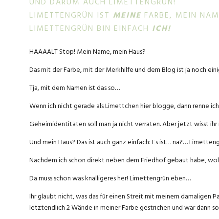
UND DARUM AUCH LIMETTENGRÜN!
LIMETTENGRÜN IST
MEINE
FARBE, MEIN NAM
LIMETTENGRÜN BIN EINFACH
ICH!
HAAAALT Stop! Mein Name, mein Haus?
Das mit der Farbe, mit der Merkhilfe und dem Blog ist ja noch e
Tja, mit dem Namen ist das so…
Wenn ich nicht gerade als Limettchen hier blogge, dann renne ic
Geheimidentitäten soll man ja nicht verraten. Aber jetzt wisst 
Und mein Haus? Das ist auch ganz einfach: Es ist… na?… Limetteng
Nachdem ich schon direkt neben dem Friedhof gebaut habe, wollte 
Da muss schon was knalligeres her! Limettengrün eben…
Ihr glaubt nicht, was das für einen Streit mit meinem damaligen 
letztendlich 2 Wände in meiner Farbe gestrichen und war dann so 