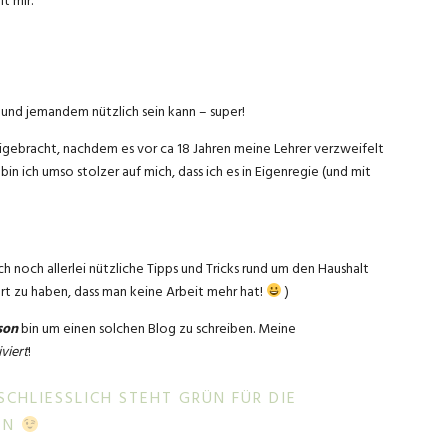
t mir.
e und jemandem nützlich sein kann – super!
eigebracht, nachdem es vor ca 18 Jahren meine Lehrer verzweifelt
n ich umso stolzer auf mich, dass ich es in Eigenregie (und mit
 noch allerlei nützliche Tipps und Tricks rund um den Haushalt
siert zu haben, dass man keine Arbeit mehr hat!
)
son
bin um einen solchen Blog zu schreiben. Meine
viert
!
HLIESSLICH STEHT GRÜN FÜR DIE H
GEN