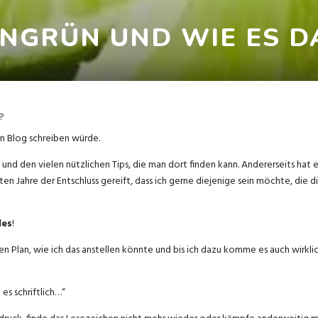
ENGRÜN UND WIE ES D
?
en Blog schreiben würde.
und den vielen nützlichen Tips, die man dort finden kann. Andererseits hat
zten Jahre der Entschluss gereift, dass ich gerne diejenige sein möchte, di
les
!
nen Plan, wie ich das anstellen könnte und bis ich dazu komme es auch wirkl
es schriftlich…“