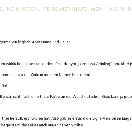
E, MEIN WESEN, MEINE MERKHILFE, MEIN HAUS UND
inigermaßen logisch. Aber Name und Haus?
h im wirklichen Leben unter dem Pseudonym „Loredana Grünling“ rum. Aber p
ihr immerhin, wo das Grün in meinem Namen herkommt.
rün!
ich nicht noch eine triste Farbe an die Wand klatschen. Grau kann ja jeder!
Partner heraufbeschworen hat. Also gab es erstmal die Light-Version im Eing
begeistert, dass er es auch außen haben wollte.