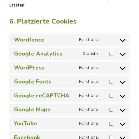
Staaten
6. Platzierte Cookies
Wordfence
Funktional
CONSENT
TO
Google Analytics
Statistik
SERVICE
CONSENT
WORDFENCE
TO
WordPress
Funktional
SERVICE
CONSENT
GOOGLE-
TO
Google Fonts
Funktional
ANALYTICS
SERVICE
CONSENT
WORDPRESS
TO
Google reCAPTCHA
Funktional
SERVICE
CONSENT
GOOGLE-
TO
Google Maps
Funktional
FONTS
SERVICE
CONSENT
GOOGLE-
TO
YouTube
Funktional
RECAPTCHA
SERVICE
CONSENT
GOOGLE-
TO
Facebook
Funktional
MAPS
SERVICE
CONSENT