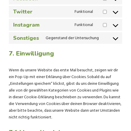
YOUTUBE
TO
Twitter
Funktional
SERVICE
CONSENT
FACEBOOK
TO
Instagram
Funktional
SERVICE
CONSENT
TWITTER
TO
Sonstiges
Gegenstand der Untersuchung
SERVICE
CONSENT
INSTAGRAM
TO
7. Einwilligung
SERVICE
SONSTIGES
Wenn du unsere Website das erste Mal besuchst, zeigen wir dir
ein Pop-Up mit einer Erklärung über Cookies. Sobald du auf
„Einstellungen speichern“ klickst, gibst du uns deine Einwilligung
alle von dir gewählten Kategorien von Cookies und Plugins wie
in dieser Cookie-Erklärung beschrieben zu verwenden. Du kannst
die Verwendung von Cookies über deinen Browser deaktivieren,
aber bitte beachte, dass unsere Website dann unter Umständen
nicht richtig funktioniert.