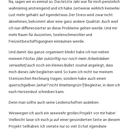
Na, sagen wir es einmal so: Das letzte Jahr war für mich persönlich
wahnsinnig anstrengend und ich habe zeitweise wirklich keinerlei
Lust mehr gehabt auf irgendetwas. Der Stress wird zwar nicht
abnehmen, bekommt aber eine ganz andere Qualität. Auch weil
ich nun differenzierter an diese Probleme gehen werde. Und mir
mehr Raum für Auszeiten, Seelenschmeichler und
Freizeitbeschäftigungnen einräumen werde.
Und damit das ganze organisiert bleibt habe ich nun neben
meinem Filofax
(der zukünftig nur noch mein Arbeitsleben
verwaltet)
auch noch ein kleines Bullet Journal angelegt, dass
mich dieses Jahr begleiten wird. So kann ich nicht nur meinem
Sternzeichen Rechnung tragen, sondern habe auch einen
quietschgelben
(what? nicht limettengrün?)
Begleiter, in dem ich
nach Herzenslust schreiben kann.
Denn man sollte auch seine Leidenschaften ausleben.
Weswegen ich auch ein seeeeehr großes Projekt vor mir habe!
Vielleicht lasse ich euch ja auf einer gesonderten Seite an diesem
Projekt teilhaben. Ich verrate nur so viel: Es hat irgendwie