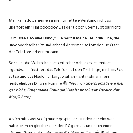
Man kann doch meinen armen Limetten-Verstand nicht so
überfordern? Halloooooo? Das geht doch überhaupt gar nicht!
Es musste also eine Handyhülle her für meine Freundin. Eine, die
unverwechselbar ist und anhand derer man sofort den Besitzer
des Telefons erkennen kann.
Sonst ist die Wahrscheinlichkeit sehr hoch, dass ich einfach
irgendwann frustriert das Telefon auf den Tisch lege, mich ins Eck
setze und das Heulen anfang, weil ich nicht mehr an mein
heißgeliebtes Ding rankomme 😀
(Nein, ich überdramatisiere hier
gar nicht! Fragt meine Freundin! Das ist absolut im Bereich des
Möglichen!)
Als ich mit zwei völlig müde gespielten Hunden daheim war,
habe ich mich gleich mal an den PC gesetzt und nach einer
Lösung für mein
(ja… eher mein Problem als ihres 😀 )
Problem