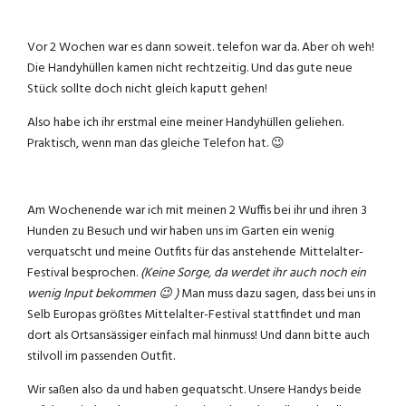
Vor 2 Wochen war es dann soweit. telefon war da. Aber oh weh!
Die Handyhüllen kamen nicht rechtzeitig. Und das gute neue
Stück sollte doch nicht gleich kaputt gehen!
Also habe ich ihr erstmal eine meiner Handyhüllen geliehen.
Praktisch, wenn man das gleiche Telefon hat. 😉
Am Wochenende war ich mit meinen 2 Wuffis bei ihr und ihren 3
Hunden zu Besuch und wir haben uns im Garten ein wenig
verquatscht und meine Outfits für das anstehende Mittelalter-
Festival besprochen.
(Keine Sorge, da werdet ihr auch noch ein
wenig Input bekommen 😉 )
Man muss dazu sagen, dass bei uns in
Selb Europas größtes Mittelalter-Festival stattfindet und man
dort als Ortsansässiger einfach mal hinmuss! Und dann bitte auch
stilvoll im passenden Outfit.
Wir saßen also da und haben gequatscht. Unsere Handys beide