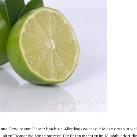
ut und Gewürz zum Einsatz brachten. Allerdings wuchs die Minze dort vor vie
ie „alten“ Römer die Minze nutzten. Die Briten machten im 17. Jahrhundert di