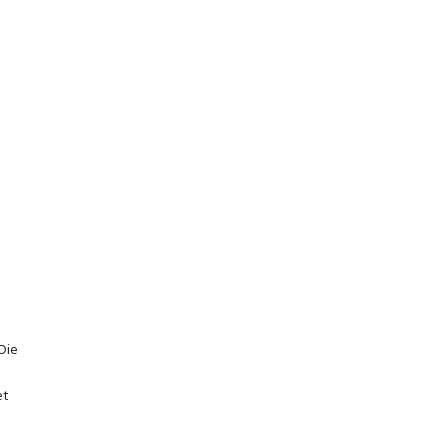
 Die
et