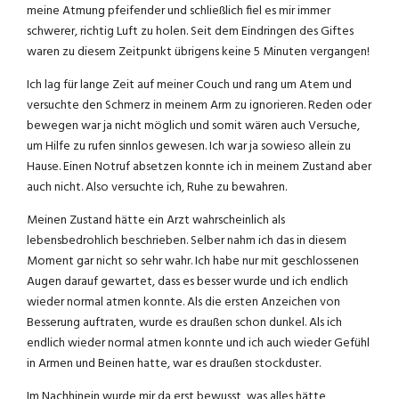
meine Atmung pfeifender und schließlich fiel es mir immer
schwerer, richtig Luft zu holen. Seit dem Eindringen des Giftes
waren zu diesem Zeitpunkt übrigens keine 5 Minuten vergangen!
Ich lag für lange Zeit auf meiner Couch und rang um Atem und
versuchte den Schmerz in meinem Arm zu ignorieren. Reden oder
bewegen war ja nicht möglich und somit wären auch Versuche,
um Hilfe zu rufen sinnlos gewesen. Ich war ja sowieso allein zu
Hause. Einen Notruf absetzen konnte ich in meinem Zustand aber
auch nicht. Also versuchte ich, Ruhe zu bewahren.
Meinen Zustand hätte ein Arzt wahrscheinlich als
lebensbedrohlich beschrieben. Selber nahm ich das in diesem
Moment gar nicht so sehr wahr. Ich habe nur mit geschlossenen
Augen darauf gewartet, dass es besser wurde und ich endlich
wieder normal atmen konnte. Als die ersten Anzeichen von
Besserung auftraten, wurde es draußen schon dunkel. Als ich
endlich wieder normal atmen konnte und ich auch wieder Gefühl
in Armen und Beinen hatte, war es draußen stockduster.
Im Nachhinein wurde mir da erst bewusst, was alles hätte