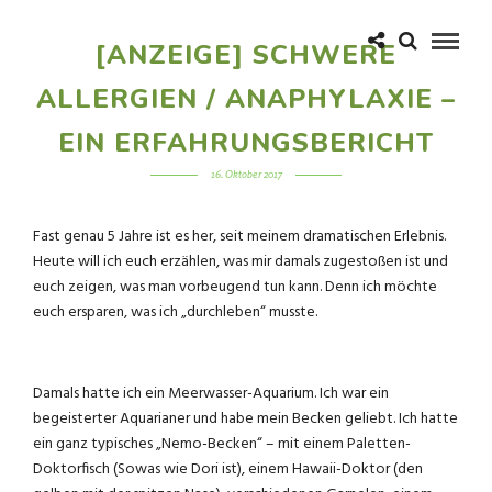
[ANZEIGE] SCHWERE
ALLERGIEN / ANAPHYLAXIE –
EIN ERFAHRUNGSBERICHT
16. Oktober 2017
Fast genau 5 Jahre ist es her, seit meinem dramatischen Erlebnis.
Heute will ich euch erzählen, was mir damals zugestoßen ist und
euch zeigen, was man vorbeugend tun kann. Denn ich möchte
euch ersparen, was ich „durchleben“ musste.
Damals hatte ich ein Meerwasser-Aquarium. Ich war ein
begeisterter Aquarianer und habe mein Becken geliebt. Ich hatte
ein ganz typisches „Nemo-Becken“ – mit einem Paletten-
Doktorfisch (Sowas wie Dori ist), einem Hawaii-Doktor (den