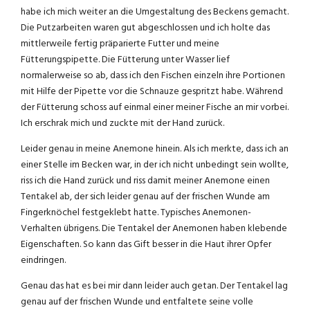
habe ich mich weiter an die Umgestaltung des Beckens gemacht.
Die Putzarbeiten waren gut abgeschlossen und ich holte das
mittlerweile fertig präparierte Futter und meine
Fütterungspipette. Die Fütterung unter Wasser lief
normalerweise so ab, dass ich den Fischen einzeln ihre Portionen
mit Hilfe der Pipette vor die Schnauze gespritzt habe. Während
der Fütterung schoss auf einmal einer meiner Fische an mir vorbei.
Ich erschrak mich und zuckte mit der Hand zurück.
Leider genau in meine Anemone hinein. Als ich merkte, dass ich an
einer Stelle im Becken war, in der ich nicht unbedingt sein wollte,
riss ich die Hand zurück und riss damit meiner Anemone einen
Tentakel ab, der sich leider genau auf der frischen Wunde am
Fingerknöchel festgeklebt hatte. Typisches Anemonen-
Verhalten übrigens. Die Tentakel der Anemonen haben klebende
Eigenschaften. So kann das Gift besser in die Haut ihrer Opfer
eindringen.
Genau das hat es bei mir dann leider auch getan. Der Tentakel lag
genau auf der frischen Wunde und entfaltete seine volle