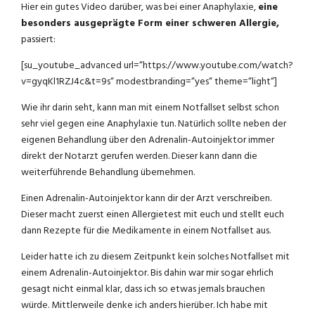
Hier ein gutes Video darüber, was bei einer Anaphylaxie,
eine
besonders ausgeprägte Form einer schweren Allergie,
passiert:
[su_youtube_advanced url=“https://www.youtube.com/watch?
v=gyqKl1RZJ4c&t=9s“ modestbranding=“yes“ theme=“light“]
Wie ihr darin seht, kann man mit einem Notfallset selbst schon
sehr viel gegen eine Anaphylaxie tun. Natürlich sollte neben der
eigenen Behandlung über den Adrenalin-Autoinjektor immer
direkt der Notarzt gerufen werden. Dieser kann dann die
weiterführende Behandlung übernehmen.
Einen Adrenalin-Autoinjektor kann dir der Arzt verschreiben.
Dieser macht zuerst einen Allergietest mit euch und stellt euch
dann Rezepte für die Medikamente in einem Notfallset aus.
Leider hatte ich zu diesem Zeitpunkt kein solches Notfallset mit
einem Adrenalin-Autoinjektor. Bis dahin war mir sogar ehrlich
gesagt nicht einmal klar, dass ich so etwas jemals brauchen
würde. Mittlerweile denke ich anders hierüber. Ich habe mit