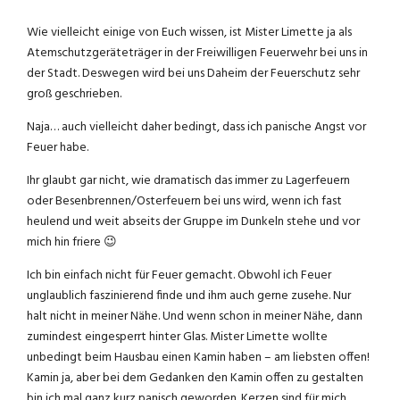
Wie vielleicht einige von Euch wissen, ist Mister Limette ja als
Atemschutzgeräteträger in der Freiwilligen Feuerwehr bei uns in
der Stadt. Deswegen wird bei uns Daheim der Feuerschutz sehr
groß geschrieben.
Naja… auch vielleicht daher bedingt, dass ich panische Angst vor
Feuer habe.
Ihr glaubt gar nicht, wie dramatisch das immer zu Lagerfeuern
oder Besenbrennen/Osterfeuern bei uns wird, wenn ich fast
heulend und weit abseits der Gruppe im Dunkeln stehe und vor
mich hin friere 😉
Ich bin einfach nicht für Feuer gemacht. Obwohl ich Feuer
unglaublich faszinierend finde und ihm auch gerne zusehe. Nur
halt nicht in meiner Nähe. Und wenn schon in meiner Nähe, dann
zumindest eingesperrt hinter Glas. Mister Limette wollte
unbedingt beim Hausbau einen Kamin haben – am liebsten offen!
Kamin ja, aber bei dem Gedanken den Kamin offen zu gestalten
bin ich mal ganz kurz panisch geworden. Kerzen sind für mich