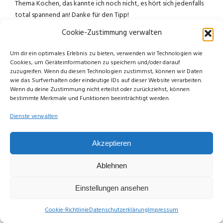
Thema Kochen, das kannte ich noch nicht, es hört sich jedenfalls
total spannend an! Danke für den Tipp!
Cookie-Zustimmung verwalten
Asche auf mein Haupt, hatte dich mal verlinkt und mein Umzug
zu
Um dir ein optimales Erlebnis zu bieten, verwenden wir Technologien wie
Wordpress ging es verloren- das hole ich gleich mal nach!
Cookies, um Geräteinformationen zu speichern und/oder darauf
zuzugreifen. Wenn du diesen Technologien zustimmst, können wir Daten
Liebe Grüße
wie das Surfverhalten oder eindeutige IDs auf dieser Website verarbeiten.
Franzi
Wenn du deine Zustimmung nicht erteilst oder zurückziehst, können
bestimmte Merkmale und Funktionen beeinträchtigt werden.
Dienste verwalten
Akzeptieren
Limettchen
Reply
10. October 2016 at 17:12
Ablehnen
Hallo Franzi 🙂
Einstellungen ansehen
Ja, hier ist das auch umso wichtiger
geworden 🙂 Auch wenn bei uns die
Cookie-Richtlinie
Datenschutzerklärung
Impressum
Pflicht erst 2018 besteht. Aber warum