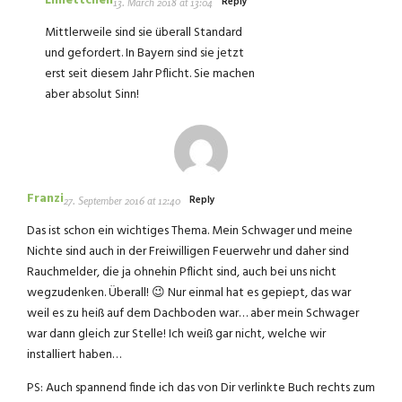
Limettchen
Reply
13. March 2018 at 13:04
Mittlerweile sind sie überall Standard
und gefordert. In Bayern sind sie jetzt
erst seit diesem Jahr Pflicht. Sie machen
aber absolut Sinn!
Franzi
Reply
27. September 2016 at 12:40
Das ist schon ein wichtiges Thema. Mein Schwager und meine
Nichte sind auch in der Freiwilligen Feuerwehr und daher sind
Rauchmelder, die ja ohnehin Pflicht sind, auch bei uns nicht
wegzudenken. Überall! 😉 Nur einmal hat es gepiept, das war
weil es zu heiß auf dem Dachboden war… aber mein Schwager
war dann gleich zur Stelle! Ich weiß gar nicht, welche wir
installiert haben…
PS: Auch spannend finde ich das von Dir verlinkte Buch rechts zum