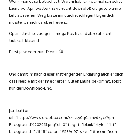
Wenn man es so betrachtet: Warum hab ich nochmal schlechte
Laune bei Aprilwetter? Es versucht doch bloß die gute warme
Luft sich seinen Weg bis zu mir durchzuschlagen! Eigentlich
müsste ich mich darüber freuen…
Optimistisch sozusagen – mega Positiv und absolut nicht
trübsaal-blasend!
Passt ja wieder zum Thema 😉
Und damit ihr nach dieser anstrengenden Erklärung auch endlich
das Freebie mit der integrierten Guten Laune bekommt, folgt
nun der Download-Link:
[su_button
url=“https://www.dropbox.com/s/cvsy0q0almvdxyc/April-
Background%202015.png?dl=0″ target=“blank“ style=“flat“
background=“#ffffff“ color=“#539e97″ size=“16″ icon=“icon: