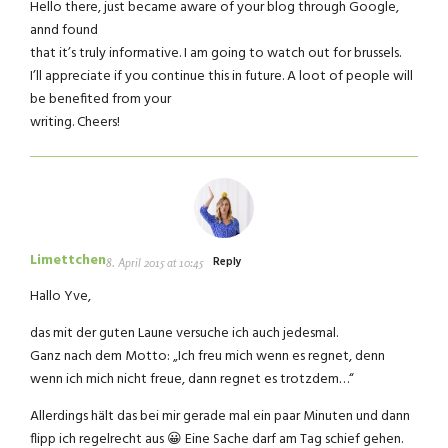
Hello there, just became aware of your blog through Google,
annd found
that it’s truly informative. I am going to watch out for brussels.
I’ll appreciate if you continue this in future. A loot of people will
be benefited from your
writing. Cheers!
Limettchen
Reply
8. April 2015 at 10:45
Hallo Yve,
das mit der guten Laune versuche ich auch jedesmal.
Ganz nach dem Motto: „Ich freu mich wenn es regnet, denn
wenn ich mich nicht freue, dann regnet es trotzdem…“
Allerdings hält das bei mir gerade mal ein paar Minuten und dann
flipp ich regelrecht aus 😀 Eine Sache darf am Tag schief gehen.