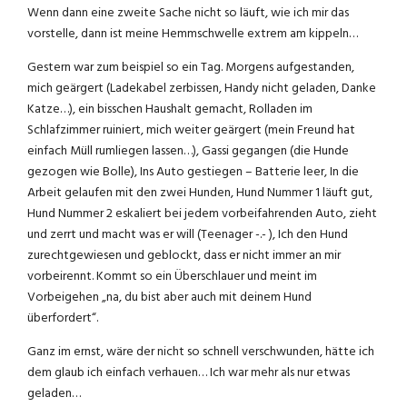
Wenn dann eine zweite Sache nicht so läuft, wie ich mir das
vorstelle, dann ist meine Hemmschwelle extrem am kippeln…
Gestern war zum beispiel so ein Tag. Morgens aufgestanden,
mich geärgert (Ladekabel zerbissen, Handy nicht geladen, Danke
Katze…), ein bisschen Haushalt gemacht, Rolladen im
Schlafzimmer ruiniert, mich weiter geärgert (mein Freund hat
einfach Müll rumliegen lassen…), Gassi gegangen (die Hunde
gezogen wie Bolle), Ins Auto gestiegen – Batterie leer, In die
Arbeit gelaufen mit den zwei Hunden, Hund Nummer 1 läuft gut,
Hund Nummer 2 eskaliert bei jedem vorbeifahrenden Auto, zieht
und zerrt und macht was er will (Teenager -.- ), Ich den Hund
zurechtgewiesen und geblockt, dass er nicht immer an mir
vorbeirennt. Kommt so ein Überschlauer und meint im
Vorbeigehen „na, du bist aber auch mit deinem Hund
überfordert“.
Ganz im ernst, wäre der nicht so schnell verschwunden, hätte ich
dem glaub ich einfach verhauen… Ich war mehr als nur etwas
geladen…