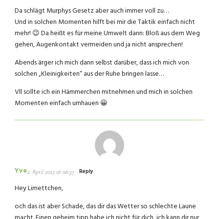
Da schlägt Murphys Gesetz aber auch immer voll zu…
Und in solchen Momenten hilft bei mir die Taktik einfach nicht
mehr! 😉 Da heißt es für meine Umwelt dann: Bloß aus dem Weg
gehen, Augenkontakt vermeiden und ja nicht ansprechen!
Abends ärger ich mich dann selbst darüber, dass ich mich von
solchen „Kleinigkeiten“ aus der Ruhe bringen lasse…
Vll sollte ich ein Hämmerchen mitnehmen und mich in solchen
Momenten einfach umhauen 😀
Yve
Reply
2. April 2015 at 06:37
Hey Limettchen,
och das ist aber Schade, das dir das Wetter so schlechte Laune
macht. Einen geheim tipp habe ich nicht für dich, ich kann dir nur