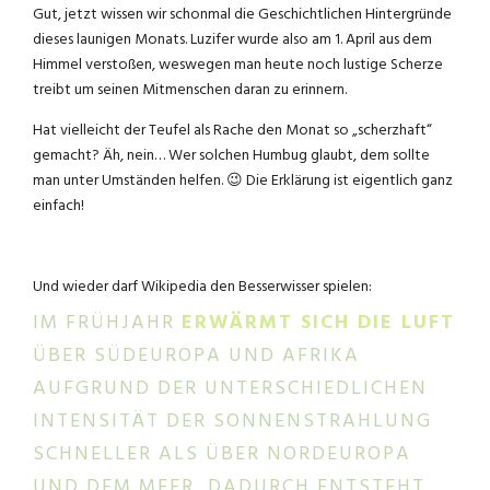
Gut, jetzt wissen wir schonmal die Geschichtlichen Hintergründe
dieses launigen Monats. Luzifer wurde also am 1. April aus dem
Himmel verstoßen, weswegen man heute noch lustige Scherze
treibt um seinen Mitmenschen daran zu erinnern.
Hat vielleicht der Teufel als Rache den Monat so „scherzhaft“
gemacht? Äh, nein… Wer solchen Humbug glaubt, dem sollte
man unter Umständen helfen. 😉 Die Erklärung ist eigentlich ganz
einfach!
Und wieder darf Wikipedia den Besserwisser spielen:
IM FRÜHJAHR
ERWÄRMT SICH DIE LUFT
ÜBER SÜDEUROPA UND AFRIKA
AUFGRUND DER UNTERSCHIEDLICHEN
INTENSITÄT DER SONNENSTRAHLUNG
SCHNELLER ALS ÜBER NORDEUROPA
UND DEM MEER. DADURCH ENTSTEHT