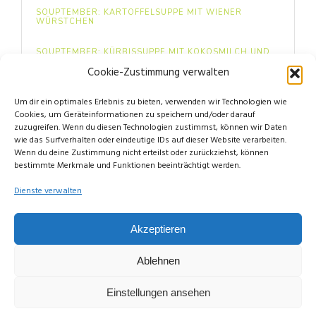
SOUPTEMBER: KARTOFFELSUPPE MIT WIENER
WÜRSTCHEN
SOUPTEMBER: KÜRBISSUPPE MIT KOKOSMILCH UND
INGWER
Cookie-Zustimmung verwalten
FOOD: MINI BEEREN-PAVLOVAS
Um dir ein optimales Erlebnis zu bieten, verwenden wir Technologien wie
Cookies, um Geräteinformationen zu speichern und/oder darauf
zuzugreifen. Wenn du diesen Technologien zustimmst, können wir Daten
wie das Surfverhalten oder eindeutige IDs auf dieser Website verarbeiten.
Wenn du deine Zustimmung nicht erteilst oder zurückziehst, können
bestimmte Merkmale und Funktionen beeinträchtigt werden.
Dienste verwalten
© Copyright Limettengrün // Since 2015
Akzeptieren
Ablehnen
Einstellungen ansehen