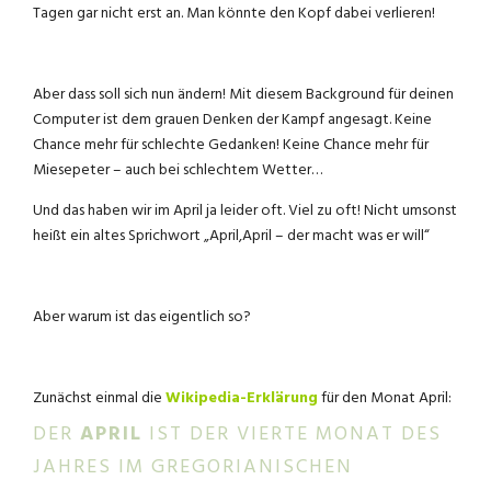
Tagen gar nicht erst an. Man könnte den Kopf dabei verlieren!
Aber dass soll sich nun ändern! Mit diesem Background für deinen
Computer ist dem grauen Denken der Kampf angesagt. Keine
Chance mehr für schlechte Gedanken! Keine Chance mehr für
Miesepeter – auch bei schlechtem Wetter…
Und das haben wir im April ja leider oft. Viel zu oft! Nicht umsonst
heißt ein altes Sprichwort „April,April – der macht was er will“
Aber warum ist das eigentlich so?
Zunächst einmal die
Wikipedia-Erklärung
für den Monat April:
DER
APRIL
IST DER VIERTE MONAT DES
JAHRES IM GREGORIANISCHEN