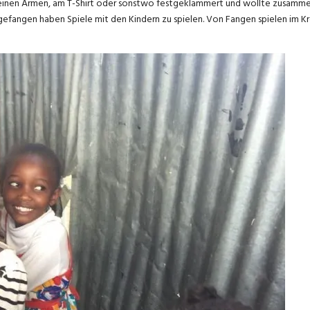
 meinen Armen, am T-Shirt oder sonstwo festgeklammert und wollte zusamm
gefangen haben Spiele mit den Kindern zu spielen. Von Fangen spielen im Kre