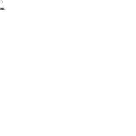
en
is,