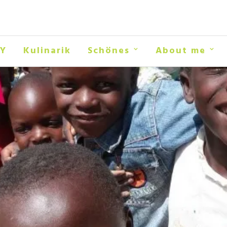
IY
Kulinarik
Schönes
About me