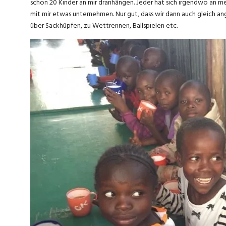
schon 20 Kinder an mir dranhängen. Jeder hat sich irgendwo an
mit mir etwas unternehmen. Nur gut, dass wir dann auch gleich an
über Sackhüpfen, zu Wettrennen, Ballspielen etc.