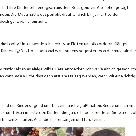
 hat ihre Kinder sehr energisch aus dem Bett gerufen. Also, eher gesagt,
nden. Die Mutti hatte das perfekt drauf. Und ich bin ja nicht so der
 doch ganz von allein auf…
n die Lobby. Unten werde ich direkt von Flöten und Akkordeon-Klängen
 Kindern 🙂 Das Hotelpersonal war übrigens begeistert von der musikalisch
 Nationalparkes einige wilde Tiere entdecken. Ich war ja ehrlich gesagt sc
hen kann. Wie würde dass dann erst am Freitag werden, wenn wir eine richtig
n und die Kinder singend und tanzend uns begrüßt haben. Brique und ich sind
estürmt. Man merkte den Kindern die ganze Lebensfreude an. Sie waren vol
n heißen zu dürfen. Auch die Lehrer sangen und tanzten mit.