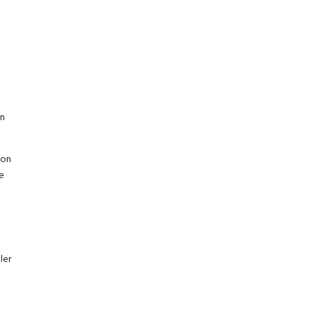
en
hon
e
ler