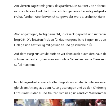
Am vierten Tag ist mir genau das passiert. Die Mutter von nebenan
rausgeschrieen. Und glaubt mir, ich bin genauso freiwillig aufgesta
Frühaufsteher. Aber bevor ich so geweckt werde, stehe ich dann
Also angezogen, fertig gemacht, Rucksack gepackt und runter i
begrüßt. Die letzten Proben für das morgendliche Singen mit den
Einlage und hat fleißig mitgesungen und geschunkelt 😉
Auf dem Weg zur Schule durften wir dann auch durch den Zaun des
schwer begeistert, dass man auch ohne Safari hier wilde Tiere se
Safari machen?
Noch begeisterter war ich allerdings als wir an der Schule ankame
gleich am Anfang aus dem Auto gesprungen und zu den Kindern g
Enthusiasmus dabei und freuten sich riesig uns endlich Willkomme