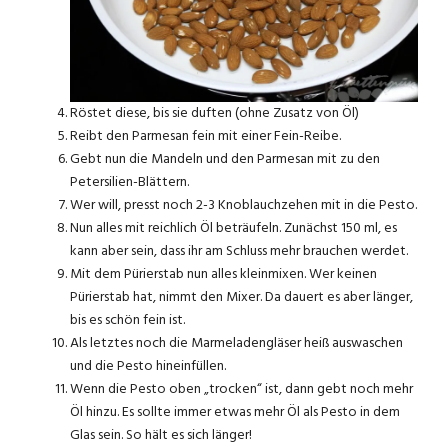
Röstet diese, bis sie duften (ohne Zusatz von Öl)
Reibt den Parmesan fein mit einer Fein-Reibe.
Gebt nun die Mandeln und den Parmesan mit zu den
Petersilien-Blättern.
Wer will, presst noch 2-3 Knoblauchzehen mit in die Pesto.
Nun alles mit reichlich Öl beträufeln. Zunächst 150 ml, es
kann aber sein, dass ihr am Schluss mehr brauchen werdet.
Mit dem Pürierstab nun alles kleinmixen. Wer keinen
Pürierstab hat, nimmt den Mixer. Da dauert es aber länger,
bis es schön fein ist.
Als letztes noch die Marmeladengläser heiß auswaschen
und die Pesto hineinfüllen.
Wenn die Pesto oben „trocken“ ist, dann gebt noch mehr
Öl hinzu. Es sollte immer etwas mehr Öl als Pesto in dem
Glas sein. So hält es sich länger!