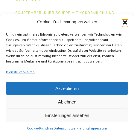
WÜRSTCHEN
SOUPTEMBER: KÜRBISSUPPE MIT KOKOSMILCH UND
INGWER
Cookie-Zustimmung verwalten
FOOD: MINI BEEREN-PAVLOVAS
Um dir ein optimales Erlebnis zu bieten, verwenden wir Technologien wie
Cookies, um Geräteinformationen zu speichern und/oder darauf
zuzugreifen. Wenn du diesen Technologien zustimmst, können wir Daten
wie das Surfverhalten oder eindeutige IDs auf dieser Website verarbeiten.
Wenn du deine Zustimmung nicht erteilst oder zurückziehst, können
bestimmte Merkmale und Funktionen beeinträchtigt werden.
Dienste verwalten
© Copyright Limettengrün // Since 2015
Akzeptieren
Ablehnen
Einstellungen ansehen
Cookie-Richtlinie
Datenschutzerklärung
Impressum